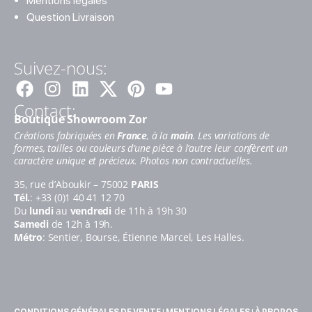
Mentions légales
Question Livraison
Suivez-nous:
Facebook
Instagram
Linkedin
Pinterest
Youtube
Contact:
Boutique Showroom Zor
Créations fabriquées en
France
, à la
main
. Les variations de
formes, tailles ou couleurs d’une pièce à l’autre leur confèrent un
caractère unique et précieux. Photos non contractuelles.
35, rue d’Aboukir – 75002
PARIS
Tél.
: +33 (0)1 40 41 12 70
Du
lundi
au
vendredi
de 11h à 19h 30
Samedi
de 12h à 19h.
Métro
: Sentier, Bourse, Étienne Marcel, Les Halles.