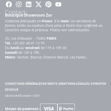
Facebook
Instagram
Linkedin
Pinterest
Youtube
Contact:
Boutique Showroom Zor
Créations fabriquées en
France
, à la
main
. Les variations de
formes, tailles ou couleurs d’une pièce à l’autre leur confèrent un
caractère unique et précieux. Photos non contractuelles.
35, rue d’Aboukir – 75002
PARIS
Tél.
: +33 (0)1 40 41 12 70
Du
lundi
au
vendredi
de 11h à 19h 30
Samedi
de 12h à 19h.
Métro
: Sentier, Bourse, Étienne Marcel, Les Halles.
CONDITIONS GÉNÉRALES DE VENTE
|
MENTIONS LÉGALES
|
À PROPOS
DE NOUS
| © Société Écarlate – 2021
Moyen de paiement :