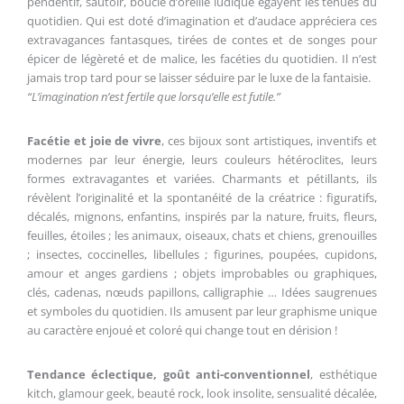
pendentif, sautoir, boucle d’oreille ludique égayent les tenues du
quotidien. Qui est doté d’imagination et d’audace appréciera ces
extravagances fantasques, tirées de contes et de songes pour
épicer de légèreté et de malice, les facéties du quotidien. Il n’est
jamais trop tard pour se laisser séduire par le luxe de la fantaisie.
“L’imagination n’est fertile que lorsqu’elle est futile.”
Facétie et joie de vivre
, ces bijoux sont artistiques, inventifs et
modernes par leur énergie, leurs couleurs hétéroclites, leurs
formes extravagantes et variées. Charmants et pétillants, ils
révèlent l’originalité et la spontanéité de la créatrice : figuratifs,
décalés, mignons, enfantins, inspirés par la nature, fruits, fleurs,
feuilles, étoiles ; les animaux, oiseaux, chats et chiens, grenouilles
; insectes, coccinelles, libellules ; figurines, poupées, cupidons,
amour et anges gardiens ; objets improbables ou graphiques,
clés, cadenas, nœuds papillons, calligraphie … Idées saugrenues
et symboles du quotidien. Ils amusent par leur graphisme unique
au caractère enjoué et coloré qui change tout en dérision !
Tendance éclectique, goût anti-conventionnel
, esthétique
kitch, glamour geek, beauté rock, look insolite, sensualité décalée,