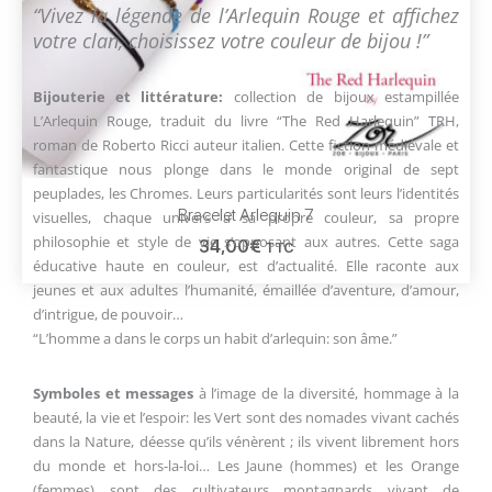
“Vivez la légende de l’Arlequin Rouge et affichez
votre clan, choisissez votre couleur de bijou !”
Bijouterie et littérature:
collection de bijoux estampillée
L’Arlequin Rouge, traduit du livre “The Red Harlequin” TRH,
roman de Roberto Ricci auteur italien. Cette fiction médiévale et
fantastique nous plonge dans le monde original de sept
peuplades, les Chromes. Leurs particularités sont leurs l’identités
Bracelet Arlequin 7
visuelles, chaque univers a sa propre couleur, sa propre
philosophie et style de vie s’opposant aux autres. Cette saga
34,00
€
TTC
éducative haute en couleur, est d’actualité. Elle raconte aux
jeunes et aux adultes l’humanité, émaillée d’aventure, d’amour,
d’intrigue, de pouvoir…
“L’homme a dans le corps un habit d’arlequin: son âme.”
Symboles et messages
à l’image de la diversité, hommage à la
beauté, la vie et l’espoir: les Vert sont des nomades vivant cachés
dans la Nature, déesse qu’ils vénèrent ; ils vivent librement hors
du monde et hors-la-loi… Les Jaune (hommes) et les Orange
(femmes) sont des cultivateurs montagnards vivant de