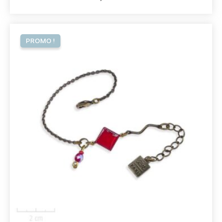
Le
Le
prix
prix
PROMO !
initial
actuel
était :
est :
47,00€.
39,00€.