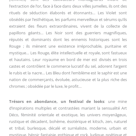
l’extraction de l’or, face à face dans deux villes jumelles, ils ont des
rituels de séduction élaborés et étonnants… Les Violet sont
obsédés par l’esthétique, les parfums merveilleux et sérums qu’ils
extraient des fleurs extraordinaires, vivent de la collecte de
papillons géants… Les Noir sont des guerriers magnifiques,
réputés et dominants dont les ennemis historiques sont les
Rouge ; ils mènent une existence irréprochable, puritaine et
mystique… Les Rouge, élite intellectuelle et royale, sont fastueux
et hautains. Leur royaume en bord de mer est divisés en trois
castes et contrôlent le commerce lucratif du sel, adorent l’argent
le rubis et la nacre… Les Bleu dont l’emblème est le saphir est une
nation de commerçants, évoluée, astucieuse et la plus riche des
chromes ; obsédée par le luxe, le profit…
Trésors en abondance, un festival de looks
: une mine
d’inspirations multiples et contrastées mariant la sensualité Art
Déco, féminité orientale et exotique, les univers moyenâgeux,
rustique et décadent, bohème, ésotérique et kitsch, zen, naturel
et tribal, burlesque, décalé et surréaliste, moderne, urbain et
mystique, héroic fantaisie, gothique et rock, ludique, poétique et