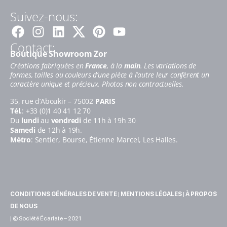
Suivez-nous:
Facebook
Instagram
Linkedin
Pinterest
Youtube
Contact:
Boutique Showroom Zor
Créations fabriquées en
France
, à la
main
. Les variations de
formes, tailles ou couleurs d’une pièce à l’autre leur confèrent un
caractère unique et précieux. Photos non contractuelles.
35, rue d’Aboukir – 75002
PARIS
Tél.
: +33 (0)1 40 41 12 70
Du
lundi
au
vendredi
de 11h à 19h 30
Samedi
de 12h à 19h.
Métro
: Sentier, Bourse, Étienne Marcel, Les Halles.
CONDITIONS GÉNÉRALES DE VENTE
|
MENTIONS LÉGALES
|
À PROPOS
DE NOUS
| © Société Écarlate – 2021