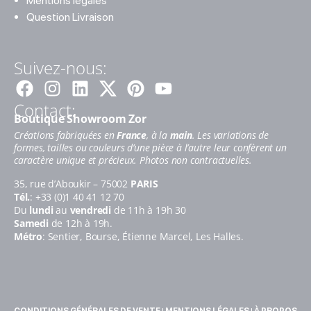
Mentions légales
Question Livraison
Suivez-nous:
Facebook
Instagram
Linkedin
Pinterest
Youtube
Contact:
Boutique Showroom Zor
Créations fabriquées en
France
, à la
main
. Les variations de
formes, tailles ou couleurs d’une pièce à l’autre leur confèrent un
caractère unique et précieux. Photos non contractuelles.
35, rue d’Aboukir – 75002
PARIS
Tél.
: +33 (0)1 40 41 12 70
Du
lundi
au
vendredi
de 11h à 19h 30
Samedi
de 12h à 19h.
Métro
: Sentier, Bourse, Étienne Marcel, Les Halles.