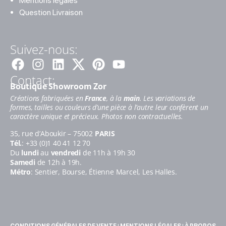
Mentions légales
Question Livraison
Suivez-nous:
Facebook
Instagram
Linkedin
Pinterest
Youtube
Contact:
Boutique Showroom Zor
Créations fabriquées en
France
, à la
main
. Les variations de
formes, tailles ou couleurs d’une pièce à l’autre leur confèrent un
caractère unique et précieux. Photos non contractuelles.
35, rue d’Aboukir – 75002
PARIS
Tél.
: +33 (0)1 40 41 12 70
Du
lundi
au
vendredi
de 11h à 19h 30
Samedi
de 12h à 19h.
Métro
: Sentier, Bourse, Étienne Marcel, Les Halles.