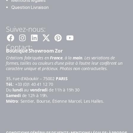
Mentions légales
Question Livraison
Suivez-nous:
Facebook
Instagram
Linkedin
Pinterest
Youtube
Contact:
Boutique Showroom Zor
Créations fabriquées en
France
, à la
main
. Les variations de
formes, tailles ou couleurs d’une pièce à l’autre leur confèrent un
caractère unique et précieux. Photos non contractuelles.
35, rue d’Aboukir – 75002
PARIS
Tél.
: +33 (0)1 40 41 12 70
Du
lundi
au
vendredi
de 11h à 19h 30
Samedi
de 12h à 19h.
Métro
: Sentier, Bourse, Étienne Marcel, Les Halles.