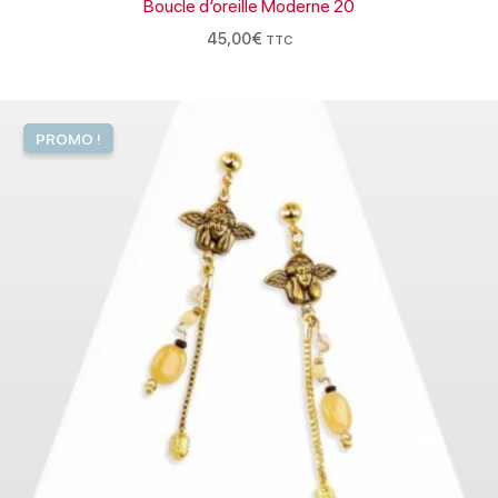
Boucle d’oreille Moderne 20
45,00
€
TTC
Le
Le
prix
prix
PROMO !
initial
actuel
était :
est :
98,00€.
88,00€.