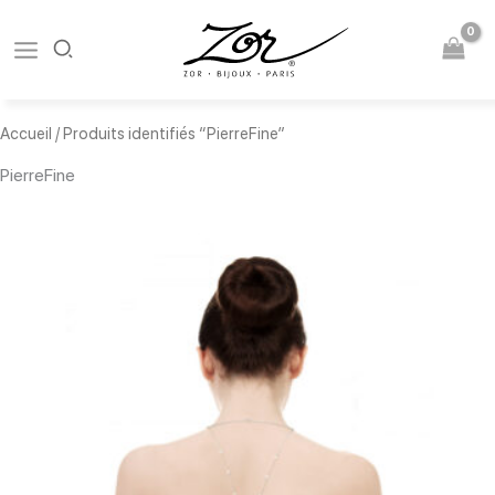
Aller
au
contenu
Accueil
/ Produits identifiés “PierreFine”
PierreFine