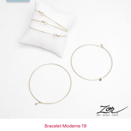
prix :
39,00€
à
49,00€
Bracelet Moderne 19