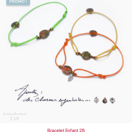
PROMO !
initial
actuel
était :
est :
45,00€.
37,00€.
Bracelet Enfant 28