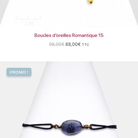
Boucles d’oreilles Romantique 15
98,00
€
88,00
€
TTC
Le
Le
prix
prix
PROMO !
initial
actuel
était :
est :
45,00€.
37,00€.