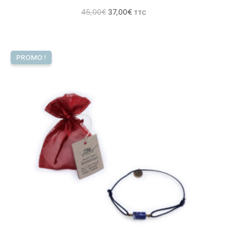
45,00
€
37,00
€
TTC
Le
Le
prix
prix
PROMO !
initial
actuel
était :
est :
49,00€.
43,00€.