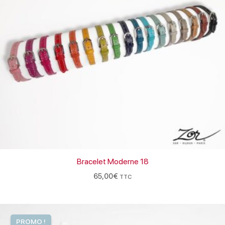
Bracelet Moderne 18
65,00
€
TTC
Plage
de
PROMO !