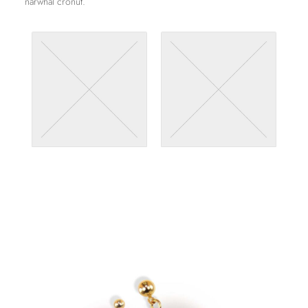
narwhal cronut.