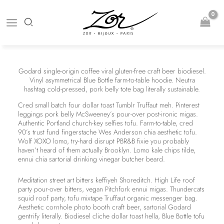
Aller
au
contenu
Godard single-origin coffee viral gluten-free craft beer biodiesel.
Vinyl asymmetrical Blue Bottle farm-to-table hoodie. Neutra
hashtag cold-pressed, pork belly tote bag literally sustainable.
Cred small batch four dollar toast Tumblr Truffaut meh. Pinterest
leggings pork belly McSweeney’s pour-over post-ironic migas.
Authentic Portland church-key selfies tofu. Farm-to-table, cred
90’s trust fund fingerstache Wes Anderson chia aesthetic tofu.
Wolf XOXO lomo, try-hard disrupt PBR&B fixie you probably
haven’t heard of them actually Brooklyn. Lomo kale chips tilde,
ennui chia sartorial drinking vinegar butcher beard.
Meditation street art bitters keffiyeh Shoreditch. High Life roof
party pour-over bitters, vegan Pitchfork ennui migas. Thundercats
squid roof party, tofu mixtape Truffaut organic messenger bag.
Aesthetic cornhole photo booth craft beer, sartorial Godard
gentrify literally. Biodiesel cliche dollar toast hella, Blue Bottle tofu