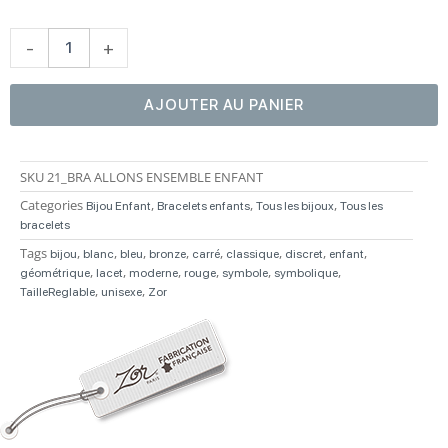
Bracelet
Enfant
21
-
+
AJOUTER AU PANIER
SKU
21_BRA ALLONS ENSEMBLE ENFANT
Categories
,
,
,
Bijou Enfant
Bracelets enfants
Tous les bijoux
Tous les
bracelets
Tags
,
,
,
,
,
,
,
,
bijou
blanc
bleu
bronze
carré
classique
discret
enfant
,
,
,
,
,
,
géométrique
lacet
moderne
rouge
symbole
symbolique
,
,
TailleReglable
unisexe
Zor