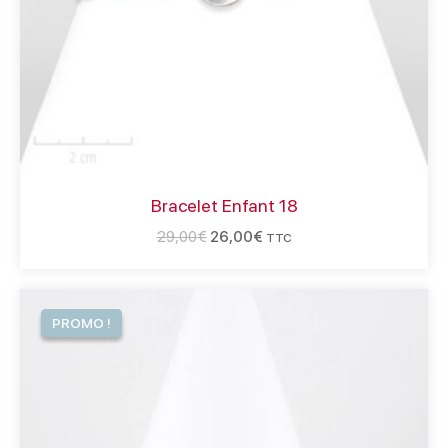
Bracelet Enfant 18
29,00
€
26,00
€
TTC
Le
Le
prix
prix
initial
actuel
était :
est :
46,00€.
39,00€.
PROMO !
PROMO !