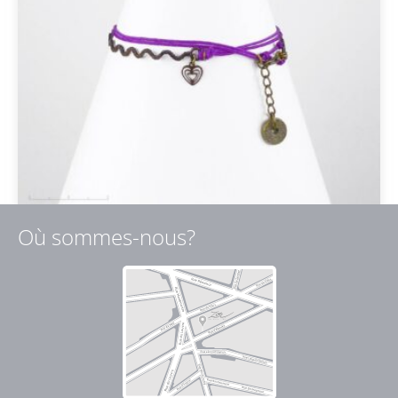
Où sommes-nous?
Bracelet Enfant 6
46,00
€
39,00
€
TTC