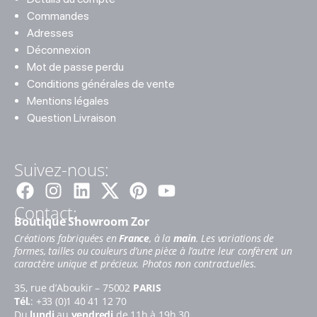
Commandes
Adresses
Déconnexion
Mot de passe perdu
Conditions générales de vente
Mentions légales
Question Livraison
Suivez-nous:
Facebook
Instagram
Linkedin
Pinterest
Youtube
Contact:
Boutique Showroom Zor
Créations fabriquées en
France
, à la
main
. Les variations de
formes, tailles ou couleurs d’une pièce à l’autre leur confèrent un
caractère unique et précieux. Photos non contractuelles.
35, rue d’Aboukir – 75002
PARIS
Tél.
: +33 (0)1 40 41 12 70
Du
lundi
au
vendredi
de 11h à 19h 30