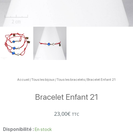
Accueil
/
Tous les bijoux
/
Tous les bracelets
/ Bracelet Enfant 21
Bracelet Enfant 21
23,00
€
TTC
quantité
de
Disponibilité :
En stock