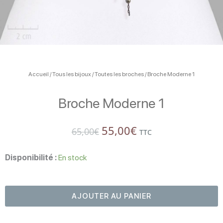
Accueil
/
Tous les bijoux
/
Toutes les broches
/ Broche Moderne 1
Broche Moderne 1
Le
Le
55,00
€
65,00
€
TTC
prix
prix
quantité
initial
actuel
de
Disponibilité :
En stock
Broche
était :
est :
Moderne
65,00€.
55,00€.
1
AJOUTER AU PANIER