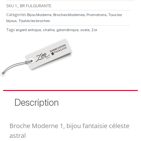
SKU
1_ BR FULGURANTE
Categories
,
,
,
Bijou Moderne
Broches Modernes
Promotions
Tous les
,
bijoux
Toutes les broches
Tags
,
,
,
,
argent antique
chaîne
géométrique
ovale
Zor
Description
Broche Moderne 1, bijou fantaisie céleste
astral