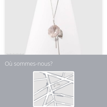
Où sommes-nous?
Sautoir Moderne 3
188,00
€
TTC