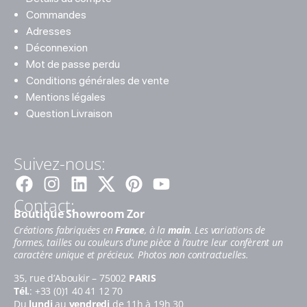
Commandes
Adresses
Déconnexion
Mot de passe perdu
Conditions générales de vente
Mentions légales
Question Livraison
Suivez-nous:
Facebook
Instagram
Linkedin
Pinterest
Youtube
Contact:
Boutique Showroom Zor
Créations fabriquées en
France
, à la
main
. Les variations de
formes, tailles ou couleurs d’une pièce à l’autre leur confèrent un
caractère unique et précieux. Photos non contractuelles.
35, rue d’Aboukir – 75002
PARIS
Tél.
: +33 (0)1 40 41 12 70
Du
lundi
au
vendredi
de 11h à 19h 30