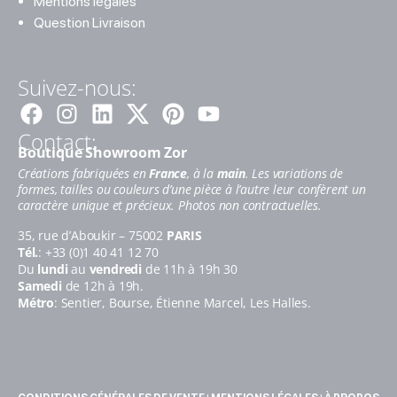
Mentions légales
Question Livraison
Suivez-nous:
Facebook
Instagram
Linkedin
Pinterest
Youtube
Contact:
Boutique Showroom Zor
Créations fabriquées en
France
, à la
main
. Les variations de
formes, tailles ou couleurs d’une pièce à l’autre leur confèrent un
caractère unique et précieux. Photos non contractuelles.
35, rue d’Aboukir – 75002
PARIS
Tél.
: +33 (0)1 40 41 12 70
Du
lundi
au
vendredi
de 11h à 19h 30
Samedi
de 12h à 19h.
Métro
: Sentier, Bourse, Étienne Marcel, Les Halles.