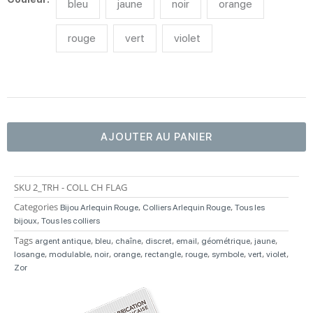
bleu
jaune
noir
orange
Collier
Arlequin
2
rouge
vert
violet
AJOUTER AU PANIER
SKU
2_TRH - COLL CH FLAG
Categories
,
,
Bijou Arlequin Rouge
Colliers Arlequin Rouge
Tous les
,
bijoux
Tous les colliers
Tags
,
,
,
,
,
,
,
argent antique
bleu
chaîne
discret
email
géométrique
jaune
,
,
,
,
,
,
,
,
,
losange
modulable
noir
orange
rectangle
rouge
symbole
vert
violet
Zor