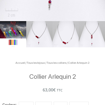
Accueil
/
Tous les bijoux
/
Tous les colliers
/ Collier Arlequin 2
Collier Arlequin 2
63,00
€
TTC
quantité
de
Couleur: