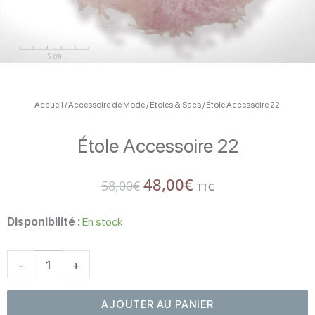
Accueil
/
Accessoire de Mode
/
Étoles & Sacs
/ Étole Accessoire 22
Étole Accessoire 22
Le
Le
48,00
€
58,00
€
TTC
prix
prix
quantité
initial
actuel
de
Disponibilité :
En stock
Étole
était :
est :
Accessoire
58,00€.
48,00€.
22
-
+
AJOUTER AU PANIER