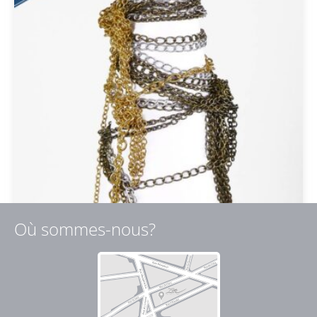
Où sommes-nous?
Sur-mesure taille de chaîne 1
4,00
€
TTC